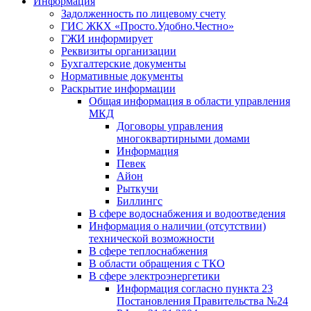
Информация
Задолженность по лицевому счету
ГИС ЖКХ «Просто.Удобно.Честно»
ГЖИ информирует
Реквизиты организации
Бухгалтерские документы
Нормативные документы
Раскрытие информации
Общая информация в области управления
МКД
Договоры управления
многоквартирными домами
Информация
Певек
Айон
Рыткучи
Биллингс
В сфере водоснабжения и водоотведения
Информация о наличии (отсутствии)
технической возможности
В сфере теплоснабжения
В области обращения с ТКО
В сфере электроэнергетики
Информация согласно пункта 23
Постановления Правительства №24